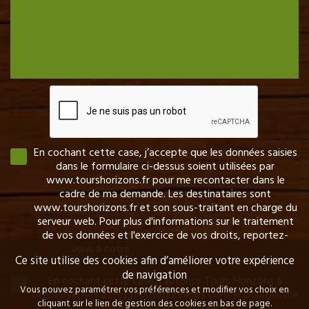
En cochant cette case, j’accepte que les données saisies
dans le formulaire ci-dessus soient utilisées par
www.tourshorizons.fr pour me recontacter dans le
cadre de ma demande. Les destinataires sont
www.tourshorizons.fr et son sous-traitant en charge du
serveur web. Pour plus d'informations sur le traitement
de vos données et l'exercice de vos droits, reportez-
vous à notre
politique de confidentialité
.
Ce site utilise des cookies afin d’améliorer votre expérience
de navigation
En cochant cette case, j’autorise Tours Horizons à
Vous pouvez paramétrer vos préférences et modifier vos choix en
m’envoyer ses offres promotionnelles dont je pourrais me
cliquant sur le lien de gestion des cookies en bas de page.
désinscrire à tout moment.