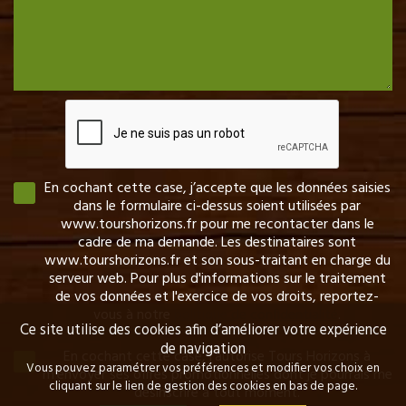
En cochant cette case, j’accepte que les données saisies
dans le formulaire ci-dessus soient utilisées par
www.tourshorizons.fr pour me recontacter dans le
cadre de ma demande. Les destinataires sont
www.tourshorizons.fr et son sous-traitant en charge du
serveur web. Pour plus d'informations sur le traitement
de vos données et l'exercice de vos droits, reportez-
vous à notre
politique de confidentialité
.
Ce site utilise des cookies afin d’améliorer votre expérience
de navigation
En cochant cette case, j’autorise Tours Horizons à
Vous pouvez paramétrer vos préférences et modifier vos choix en
m’envoyer ses offres promotionnelles dont je pourrais me
cliquant sur le lien de gestion des cookies en bas de page.
désinscrire à tout moment.